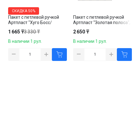
СКИДКА
50%
Пакет с петлевой ручкой
Пакет с петлевой ручкой
Артпласт "Хуго Босс/
Артпласт "Золотая полоса",
Данилов", 46*46 см,
38*45 см, черный, 50 шт. в
1 665 ₸
3 330 ₸
2 650 ₸
черный, 50 шт. в упаковке
упаковке
В наличии 1 рул.
В наличии 1 рул.