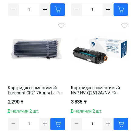
Картридж совместимый
Картридж совместимый
Europrint CF217A для LJ Pro
NVP NV-Q2612A/NV-FX-
M102a/M102w/MFP
10/703 для HP/Canon
2 290 ₸
3 835 ₸
M130a/M130fn/130fw/130n
LaserJet
w, черный
3015/3030/1012/1010,
В наличии 2 шт.
В наличии 2 шт.
черный