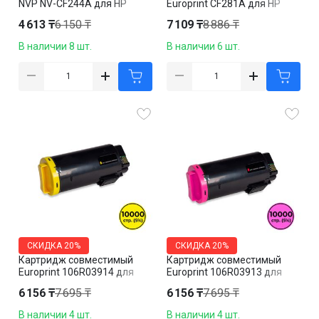
NVP NV-CF244A для HP
Europrint CF281A для HP
LaserJet Pro M28a/ M28w/
LaserJet Enterprise
4 613 ₸
6 150 ₸
7 109 ₸
8 886 ₸
M15a/ M15w, черный
M604/M605/M606/M630,
черный
В наличии 8 шт.
В наличии 6 шт.
СКИДКА
20%
СКИДКА
20%
Картридж совместимый
Картридж совместимый
Europrint 106R03914 для
Europrint 106R03913 для
Xerox VersaLink C600/C605,
Xerox VersaLink C600/C605,
6 156 ₸
7 695 ₸
6 156 ₸
7 695 ₸
желтый
пурпурный
В наличии 4 шт.
В наличии 4 шт.