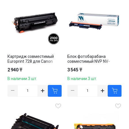
Картридж совместимый
Блок фотобарабана
Europrint 728 для Canon
совместимый NVP NV-
MF4410/4420/4430/4450/45
CF232A для HP LaserJet Pro
2 940 ₸
3 545 ₸
50/4570/ 4580/4870,
M227fdn/M227fdw/M227sd
черный
n, черный
В наличии 3 шт.
В наличии 3 шт.