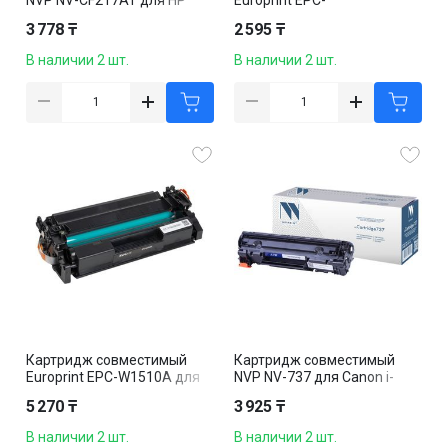
LaserJet Pro M102/ MFP
CE285A/CE278A для HP
3 778 ₸
2 595 ₸
M130, 1600k, черный
LaserJet
P1005/P1006/P1500/M1120,
В наличии 2 шт.
В наличии 2 шт.
черный
Картридж совместимый
Картридж совместимый
Europrint EPC-W1510A для
NVP NV-737 для Canon i-
HP LaserJet Pro 4003/4103,
Sensys
5 270 ₸
3 925 ₸
черный
210/211/212/212w/216/216
n, черный
В наличии 2 шт.
В наличии 2 шт.