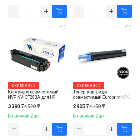
СКИДКА
25%
СКИДКА
30%
Картридж совместимый
Тонер-картридж
NVP NV-CF283A для HP
совместимый Europrint NPG-
LaserJet Pro M201dw/
28/C-EXV-14 для Canon IR-
3 390 ₸
4 520 ₸
2 905 ₸
4 150 ₸
M201n/ M125r, M125ra,
2016/2018/2020/2022/2320,
M225dn, черный
черный
В наличии 2 шт.
В наличии 2 шт.