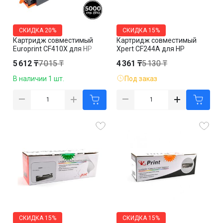
СКИДКА
20%
СКИДКА
15%
Картридж совместимый
Картридж совместимый
Europrint CF410X для HP
Xpert CF244A для HP
LaserJet Pro M477/M452,
LaserJet Pro M15/MFP M28,
5 612 ₸
7 015 ₸
4 361 ₸
5 130 ₸
черный
черный
В наличии 1 шт.
Под заказ
СКИДКА
15%
СКИДКА
15%