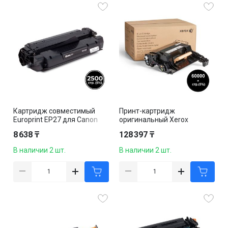
Картридж совместимый
Принт-картридж
Europrint EP27 для Canon
оригинальный Xerox
LBP-
101R00582 VersaLink
8 638 ₸
128 397 ₸
3200/MF3110/3220/3240/55
B600DN/B610DN/B605S/B60
30/5630/5730, черный
5X/B605XL/B615X, черный
В наличии 2 шт.
В наличии 2 шт.