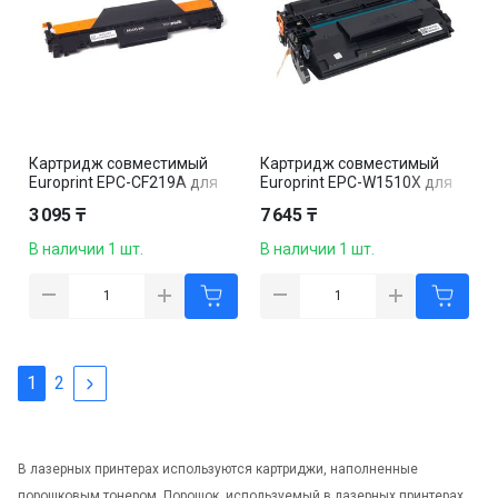
Картридж совместимый
Картридж совместимый
Europrint EPC-CF219A для
Europrint EPC-W1510X для
HP LaserJet
HP LaserJet Pro 4003/4103,
3 095 ₸
7 645 ₸
M102/M104/MFP
черный
M130/M132, черный
В наличии 1 шт.
В наличии 1 шт.
1
2
В лазерных принтерах используются картриджи, наполненные
порошковым тонером. Порошок, используемый в лазерных принтерах,