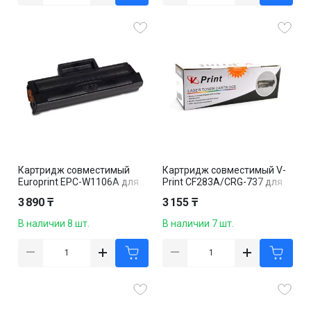
Картридж совместимый
Картридж совместимый V-
Europrint EPC-W1106A для
Print CF283A/CRG-737 для
HP Laser
HP LaserJet Pro M125, M126,
3 890 ₸
3 155 ₸
107r/107a/135a/135r/137fn
M127, M128, M201, черный
w, черный
В наличии 8 шт.
В наличии 7 шт.