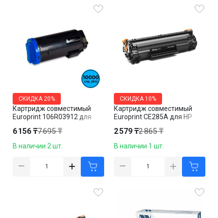
СКИДКА
20%
СКИДКА
10%
Картридж совместимый
Картридж совместимый
Europrint 106R03912 для
Europrint CE285A для HP
Xerox VersaLink C600/C605,
LaserJet
6 156 ₸
7 695 ₸
2 579 ₸
2 865 ₸
голубой
P1102/M1132/M1212,
черный
В наличии 2 шт.
В наличии 1 шт.