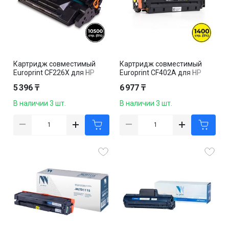
Картридж совместимый
Картридж совместимый
Europrint CF226X для HP
Europrint CF402A для HP
LaserJet Pro M402/MFP
Color LaserJet Pro
5 396 ₸
6 977 ₸
M426, черный
M252/M277/MFP M274,
желтый
В наличии 3 шт.
В наличии 3 шт.