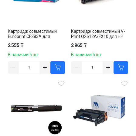
Картридж совместимый
Картридж совместимый V-
Europrint CF283A для
Print Q2612A/FX10 для HP
LaserJet Pro
LaserJet
2 555 ₸
2 965 ₸
M125/M126/M127/M128/M2
1010/1020/3015/3020/3050
01/M225, черный
/M1005, черный
В наличии 5 шт.
В наличии 5 шт.