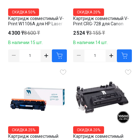
СКИДКА
50%
СКИДКА
20%
Картридж совместимый V-
Картридж совместимый V-
Print W1106A для HP Laser
Print CRG-728 для Canon
107/135/137, 1k, с чипом
MF4410/4430/4450/4580,
4 300 ₸
8 600 ₸
2 524 ₸
3 155 ₸
черный
В наличии 15 шт.
В наличии 14 шт.
СКИДКА
25%
СКИДКА
20%
Картридж совместимый
Картридж совместимый