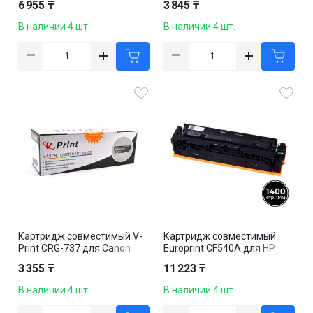
6 955 ₸
3 845 ₸
243dw/246dw, черный
M227fdn/M227fdw/M227sd
n/M203dn, черный
В наличии 4 шт.
В наличии 4 шт.
Картридж совместимый V-
Картридж совместимый
Print CRG-737 для Canon
Europrint CF540A для HP
ImageCLASS MF211/212w,
Color LaserJet Pro
3 355 ₸
11 223 ₸
черный
M254/M280/M281, черный
В наличии 4 шт.
В наличии 4 шт.