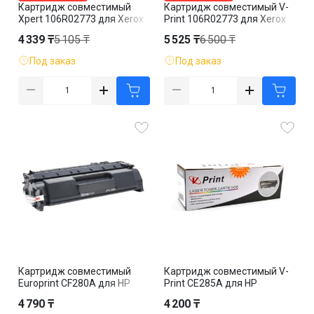
Картридж совместимый
Картридж совместимый V-
Xpert 106R02773 для Xerox
Print 106R02773 для Xerox
WorkCentre 3025/3020,
WorkCentre 3025/3020,
4 339 ₸
5 105 ₸
5 525 ₸
6 500 ₸
черный
черный
Под заказ
Под заказ
Картридж совместимый
Картридж совместимый V-
Europrint CF280A для HP
Print CE285A для HP
LaserJet Pro 400 M401/MFP
LaserJet Pro
4 790 ₸
4 200 ₸
M425, черный
P1102/M1132/M1212/M121