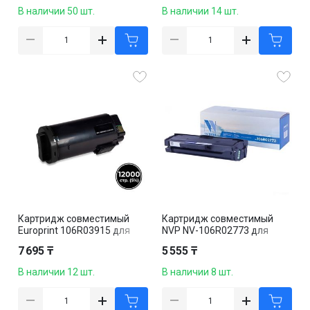
4, черный
В наличии 50 шт.
В наличии 14 шт.
Картридж совместимый
Картридж совместимый
Europrint 106R03915 для
NVP NV-106R02773 для
Xerox VersaLink C600/C605,
Xerox Phaser
7 695 ₸
5 555 ₸
черный
3020/WorkCentre 3025,
1500k, черный
В наличии 12 шт.
В наличии 8 шт.