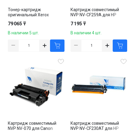
Тонер-картридж
Картридж совместимый
оригинальный Xerox
NVP NV-CF259A для HP
006R01693 для DocuCentre
LaserJet Pro
79 065 ₸
7 195 ₸
SC2020, черный
M304/M404/M406/M428/M4
30, черный
В наличии 5 шт.
В наличии 4 шт.
Картридж совместимый
Картридж совместимый
NVP NV-070 для Canon
NVP NV-CF230AT для HP
MF461w/463dw/465dw/LBP
LaserJet Pro