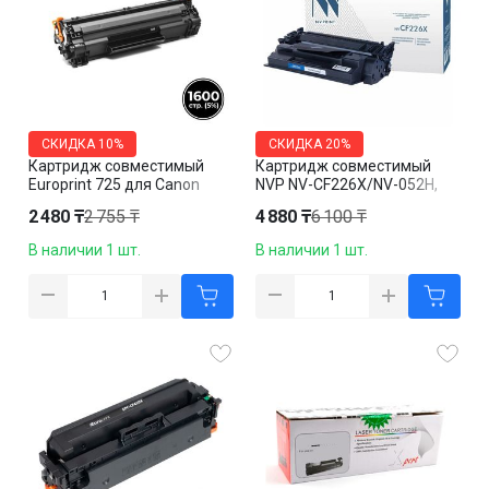
СКИДКА
10%
СКИДКА
20%
Картридж совместимый
Картридж совместимый
Europrint 725 для Canon
NVP NV-CF226X/NV-052H,
LBP-
черный
2 480 ₸
2 755 ₸
4 880 ₸
6 100 ₸
6000/6020/6030/MF3010,
черный
В наличии 1 шт.
В наличии 1 шт.