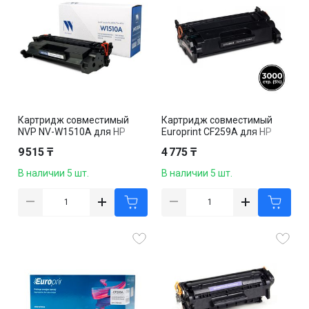
Картридж совместимый
Картридж совместимый
NVP NV-W1510A для HP
Europrint CF259A для HP
LaserJet Pro 4003/Pro 4103,
LaserJet Pro M404/MFP
9 515 ₸
4 775 ₸
3050k, черный
M428, черный
В наличии 5 шт.
В наличии 5 шт.