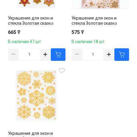
Украшение для окон и
Украшение для окон и
стекла Золотая сказка
стекла Золотая сказка
"Красно-золотые снежинки
"Узоры из золотых
665 ₸
575 ₸
2", 30*38 см, ПВХ
снежинок 1", 30*38 см, ПВХ
В наличии 47 шт.
В наличии 18 шт.
Украшение для окон и