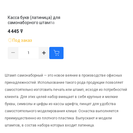
Касса букв (латиница) для
самонаборного штампа
Trodat, 8 строк, высота
4 445 ₸
шрифта 4 мм, 264 символа
Под заказ
Штамп самонаборный — это новое веяние в производстве офисных
принадлежностей. Использование такого рода продукции позволяет
самостоятельно изготовить печать или штамп, исходя из потребностей
клиента. Для этих целей набор вмещает в себя крупные и мелкие
буквы, символы и цифры из кассы шрифта, пинцет для удобства
самостоятельного моделирования клише. Оснастка выполняется
преимущественно из плотного пластика. Выпускают и модели
штампов, в состав набора которых входит латиница.