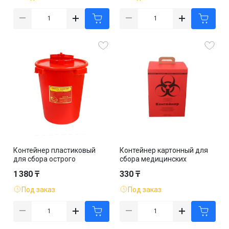
Контейнер пластиковый
Контейнер картонный для
для сбора острого
сбора медицинских
инструментария 11 л, класс
отходов 10 л, класс В,
1 380 ₸
330 ₸
В, красный
красный
Под заказ
Под заказ