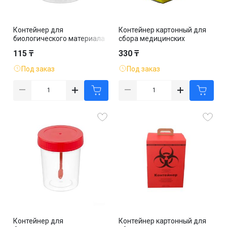
Контейнер для
Контейнер картонный для
биологического материала
сбора медицинских
125 мл, с крышкой
отходов 5 л, класс Б,
115 ₸
330 ₸
желтый
Под заказ
Под заказ
Контейнер для
Контейнер картонный для