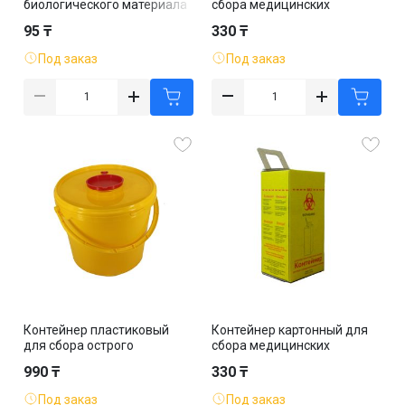
биологического материала
сбора медицинских
60 мл, с крышкой
отходов 5 л, класс В,
95 ₸
330 ₸
красный
Под заказ
Под заказ
Контейнер пластиковый
Контейнер картонный для
для сбора острого
сбора медицинских
инструментария 6 л, класс
отходов 10 л, класс Б,
990 ₸
330 ₸
Б, желтый
желтый
Под заказ
Под заказ