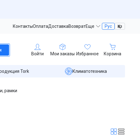
Контакты
Оплата
Доставка
Возврат
Еще
Рус
Қаз
и
Войти
Мои заказы
Избранное
Корзина
родукция Tork
Климатотехника
и, рамки