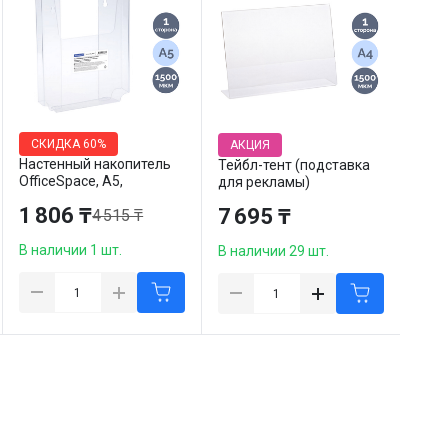
СКИДКА
60%
АКЦИЯ
Настенный накопитель
Тейбл-тент (подставка
OfficeSpace, А5,
для рекламы)
вертикальный
OfficeSpace, А4,
1 806 ₸
7 695 ₸
4 515 ₸
горизонтальный,
односторонний
В наличии 1 шт.
В наличии 29 шт.