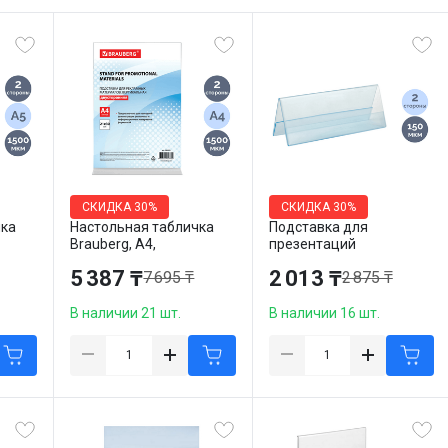
СКИДКА
30%
СКИДКА
30%
чка
Настольная табличка
Подставка для
Brauberg, А4,
презентаций
вертикальная,
OfficeSpace, размер
5 387 ₸
2 013 ₸
7 695 ₸
2 875 ₸
двусторонняя
210*80 мм,
горизонтальная,
двухсторонняя
В наличии 21 шт.
В наличии 16 шт.