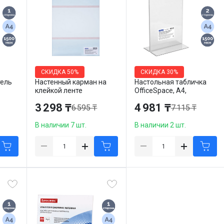
СКИДКА
50%
СКИДКА
30%
тель
Настенный карман на
Настольная табличка
клейкой ленте
OfficeSpace, А4,
OfficeSpace, А4,
вертикальная,
3 298 ₸
4 981 ₸
6 595 ₸
7 115 ₸
вертикальный
двухсторонняя
В наличии 7 шт.
В наличии 2 шт.