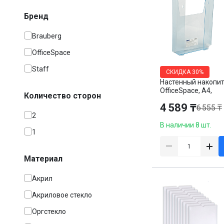
Бренд
Brauberg
OfficeSpace
Staff
СКИДКА
30%
Настенный накопи
OfficeSpace, А4,
Количество сторон
вертикальный,
4 589 ₸
6 555 ₸
односторонний
2
В наличии 8 шт.
1
Материал
Акрил
Акриловое стекло
Оргстекло