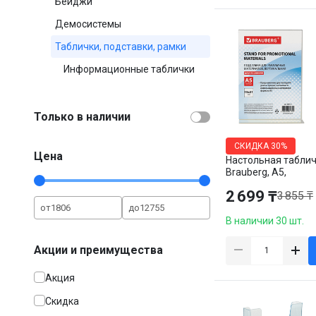
Бейджи
Демосистемы
Таблички, подставки, рамки
Информационные таблички
Только в наличии
СКИДКА
30%
Цена
Настольная табли
Brauberg, А5,
вертикальная,
2 699 ₸
3 855 ₸
двусторонняя
от
до
В наличии 30 шт.
Акции и преимущества
Акция
Скидка