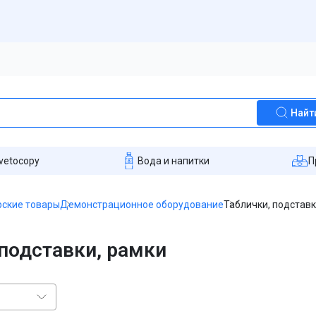
Найт
vetocopy
Вода и напитки
П
ские товары
Демонстрационное оборудование
Таблички, подставк
 подставки, рамки