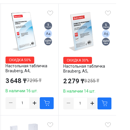
СКИДКА
50%
СКИДКА
30%
Настольная табличка
Настольная табличка
Brauberg, А4,
Brauberg, А5,
вертикальная,
вертикальная,
3 648 ₸
2 279 ₸
7 295 ₸
3 255 ₸
односторонняя
односторонняя
В наличии 16 шт.
В наличии 14 шт.