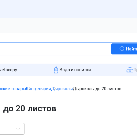
Найт
vetocopy
Вода и напитки
П
ские товары
Канцелярия
Дыроколы
Дыроколы до 20 листов
до 20 листов