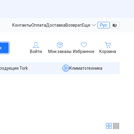
Контакты
Оплата
Доставка
Возврат
Еще
Рус
Қаз
и
Войти
Мои заказы
Избранное
Корзина
родукция Tork
Климатотехника