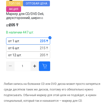
ТОП 100
ОПТОВАЯ ЦЕНА
АКЦИЯ
Маркер для CD/DVD Deli,
двухсторонний, ширина
линии 0,5 - 1 мм, черный,
205 ₸
от
цена за штуку
В наличии 447 шт.
от 1 шт.
235 ₸
от 6 шт.
215 ₸
от 12 шт.
205 ₸
Любая запись на болванке CD или DVD диска может просто затеряться
среди десятков таких же дисков, поэтому его обязательно нужно
подписывать. Обычный маркер для этой цели не подойдет, а нужен
специальный, который так и называется — маркер для CD.