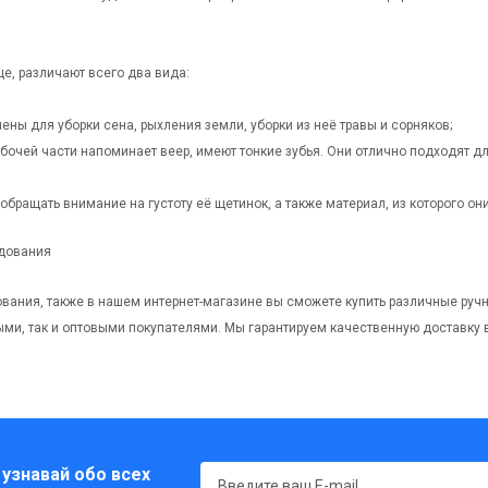
е, различают всего два вида:
ны для уборки сена, рыхления земли, уборки из неё травы и сорняков;
бочей части напоминает веер, имеют тонкие зубья. Они отлично подходят дл
обращать внимание на густоту её щетинок, а также материал, из которого о
удования
вания, также в нашем интернет-магазине вы сможете купить различные руч
ыми, так и оптовыми покупателями. Мы гарантируем качественную доставку в
 узнавай обо всех