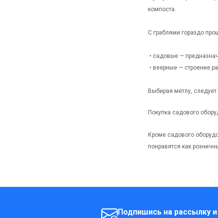
компоста.
С граблями гораздо прощ
• садовые — предназначе
• веерные — строение ра
Выбирая метлу, следует 
Покупка садового обор
Кроме садового оборудо
понравятся как розничн
Подпишись на рассылку и