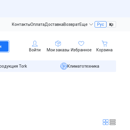
Контакты
Оплата
Доставка
Возврат
Еще
Рус
Қаз
и
Войти
Мои заказы
Избранное
Корзина
родукция Tork
Климатотехника