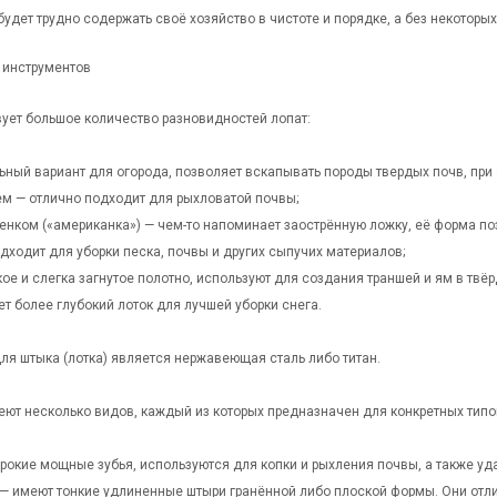
 будет трудно содержать своё хозяйство в чистоте и порядке, а без некоторы
 инструментов
вует большое количество разновидностей лопат:
ный вариант для огорода, позволяет вскапывать породы твердых почв, при 
ем — отлично подходит для рыхловатой почвы;
ренком («американка») — чем-то напоминает заострённую ложку, её форма по
дходит для уборки песка, почвы и других сыпучих материалов;
ое и слегка загнутое полотно, используют для создания траншей и ям в твёр
т более глубокий лоток для лучшей уборки снега.
я штыка (лотка) является нержавеющая сталь либо титан.
ют несколько видов, каждый из которых предназначен для конкретных типов
рокие мощные зубья, используются для копки и рыхления почвы, а также уда
 — имеют тонкие удлиненные штыри гранённой либо плоской формы. Они отл