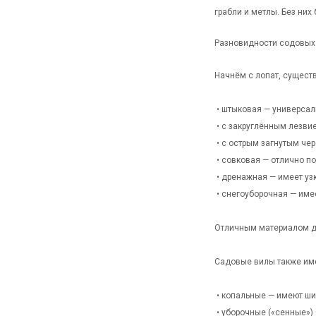
грабли и метлы. Без них
Разновидности содовых
Начнём с лопат, сущест
• штыковая — универсаль
• с закруглённым лезви
• с острым загнутым че
• совковая — отлично по
• дренажная — имеет узк
• снегоуборочная — имее
Отличным материалом дл
Садовые вилы также име
• копальные — имеют ши
• уборочные («сенные»)