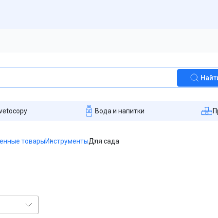
Найт
vetocopy
Вода и напитки
П
енные товары
Инструменты
Для сада