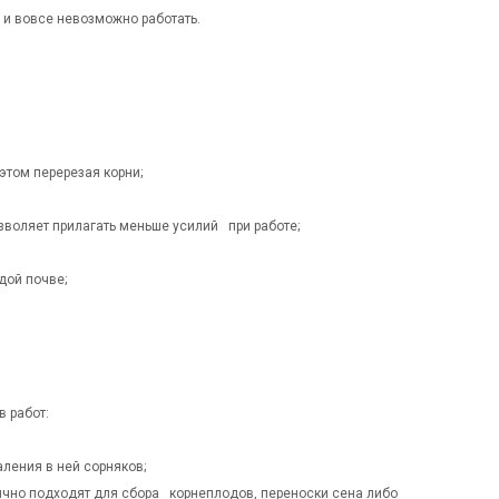
х и вовсе невозможно работать.
этом перерезая корни;
зволяет прилагать меньше усилий при работе;
дой почве;
 работ:
ления в ней сорняков;
ично подходят для сбора корнеплодов, переноски сена либо