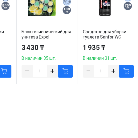
ки
Блок гигиенический для
Средство для уборки
унитаза Expel
туалета Sanfor WC
мл
AromaPower
"Special Black", 750 мл
3 430 ₸
1 935 ₸
"Сицилийский лимон",
100 гр
В наличии 35 шт.
В наличии 31 шт.