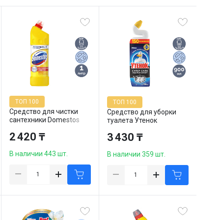
ТОП 100
ТОП 100
Средство для чистки
Средство для уборки
сантехники Domestos
туалета Утенок
"Лимонная свежесть",
"Видимый эффект" XL,
2 420 ₸
3 430 ₸
1000 мл
900 мл
В наличии 443 шт.
В наличии 359 шт.