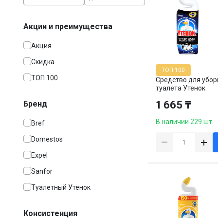
Акции и преимущества
Акция
Скидка
ТОП 100
ТОП 100
Средство для убор
туалета Утенок
"Видимый эффект",
1 665 ₸
Бренд
мл
В наличии 229 шт.
Bref
Domestos
Expel
Sanfor
Туалетный Утенок
Консистенция