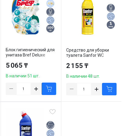
Блок гигиенический для
Средство для уборки
унитаза Bref Deluxe
туалета Sanfor WC
"Пленительный жасмин",
"Lemon Fresh", 1000 мл
5 065 ₸
2 155 ₸
2*50 гр
В наличии 51 шт.
В наличии 48 шт.