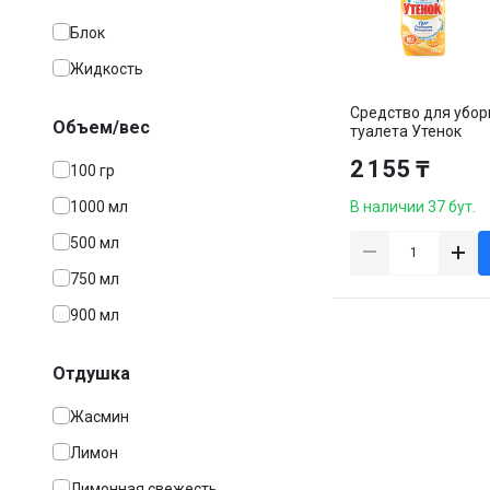
Блок
Жидкость
Средство для убор
Объем/вес
туалета Утенок
"Цитрусовый", 900 
2 155 ₸
100 гр
1000 мл
В наличии 37 бут.
500 мл
750 мл
900 мл
Отдушка
Жасмин
Лимон
Лимонная свежесть