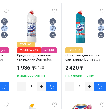
ТОП 100
ЦИЯ
СКИДКА
20%
АКЦИЯ
ТОП 100
ки
Средство для чистки
Средство для чистки
os
сантехники Domestos
сантехники Domestos
",
"Ультра белый", 1000 мл
"Свежесть Атлантики",
1 936 ₸
2 420 ₸
2 420 ₸
1000 мл
В наличии 298 шт.
В наличии 862 шт.