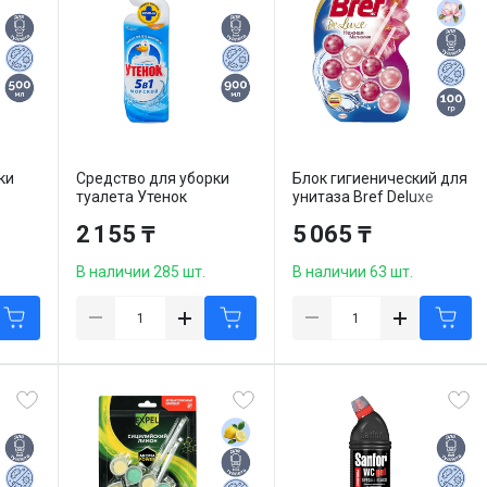
ки
Средство для уборки
Блок гигиенический для
туалета Утенок
унитаза Bref Deluxe
 500
"Морской" XL, 900 мл
"Деликатная магнолия",
2 155 ₸
5 065 ₸
2*50 гр
В наличии 285 шт.
В наличии 63 шт.