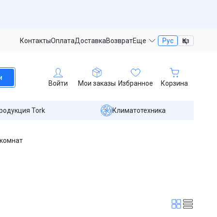
Контакты
Оплата
Доставка
Возврат
Еще
Рус
Қаз
и
Войти
Мои заказы
Избранное
Корзина
родукция Tork
Климатотехника
 комнат