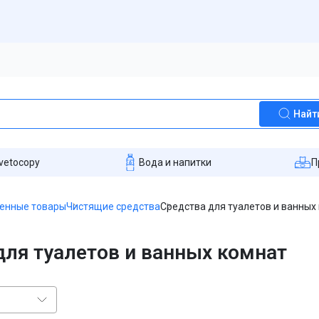
Найт
vetocopy
Вода и напитки
П
енные товары
Чистящие средства
Средства для туалетов и ванных
для туалетов и ванных комнат