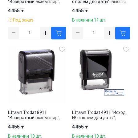
"Возвратный экземпляр",
с полем для даты", высота
высота шрифта 4 мм, клише
шрифта 4-5 мм, клише
4 455 ₸
4 455 ₸
38*14 мм, русская версия
38*14 мм, корпус ассорти
Под заказ
В наличии 11 шт.
Штамп Trodat 8911
Штамп Trodat 4911 "Исход.
"Возвратный экземпляр",
№ с полем для даты",
высота шрифта 4 мм, 38*14
высота шрифта 4-5 мм,
4 455 ₸
4 455 ₸
мм, русская версия
клише 38*14 мм, русская
версия
В наличии 10 шт.
В наличии 10 шт.