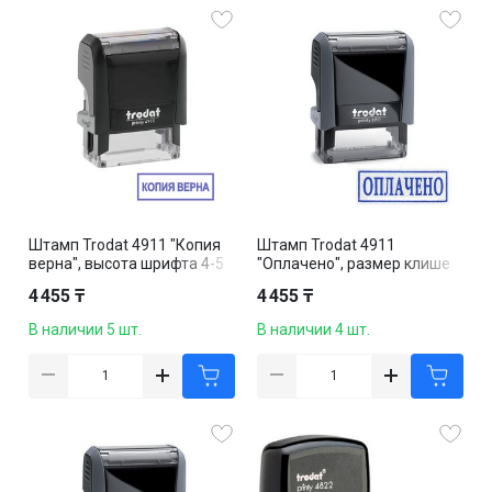
Штамп Trodat 4911 "Копия
Штамп Trodat 4911
верна", высота шрифта 4-5
"Оплачено", размер клише
мм, клише 38*14 мм,
38*14 мм
4 455 ₸
4 455 ₸
русская версия
В наличии 5 шт.
В наличии 4 шт.