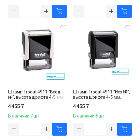
Штамп Trodat 4911 "Вход.
Штамп Trodat 4911 "Исх №",
№", высота шрифта 4-5 мм,
высота шрифта 4-5 мм,
клише 38*14 мм, русская
клише 38*14 мм, русская
4 455 ₸
4 455 ₸
версия, ассорти
версия, корпус ассорти
В наличии 7 шт.
В наличии 6 шт.