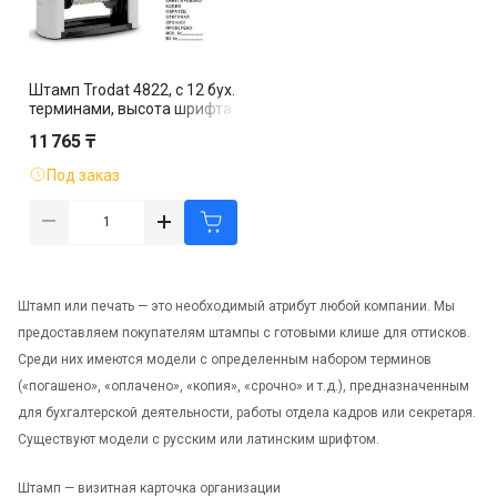
Штамп Trodat 4822, с 12 бух.
терминами, высота шрифта
4 мм, клише 47*18 мм,
11 765 ₸
русская версия
Под заказ
Штамп или печать — это необходимый атрибут любой компании. Мы
предоставляем покупателям штампы с готовыми клише для оттисков.
Среди них имеются модели с определенным набором терминов
(«погашено», «оплачено», «копия», «срочно» и т.д.), предназначенным
для бухгалтерской деятельности, работы отдела кадров или секретаря.
Существуют модели с русским или латинским шрифтом.
Штамп — визитная карточка организации