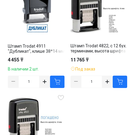
Штамп Trodat 4822, с 12 бух.
Штамп Trodat 4911
терминами, высота шрифта
"Дубликат", клише 38*14 мм
4 мм, клише 47*18 мм, англ.
4 455 ₸
11 765 ₸
версия
В наличии 2 шт.
Под заказ