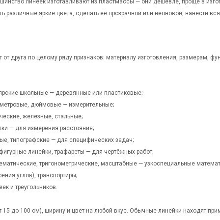
шинство линеек изготавливают из пластмассы — они дешевле, проще в изгото
ь различные яркие цвета, сделать её прозрачной или неоновой, нанести вся
г от друга по целому ряду признаков: материалу изготовления, размерам, 
ярские школьные — деревянные или пластиковые;
иметровые, дюймовые — измерительные;
ческие, железные, стальные;
тки — для измерения расстояния;
ые, типографские — для специфических задач;
фигурные линейки, трафареты — для чертёжных работ;
ематические, тригонометрические, масштабные — узкоспециальные математ
ения углов), транспортиры;
ек и треугольников.
 15 до 100 см), ширину и цвет на любой вкус. Обычные линейки находят прим