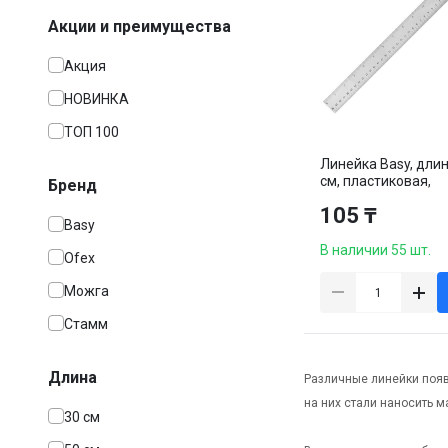
Акции и преимущества
Акция
НОВИНКА
ТОП 100
Линейка Basy, длин
см, пластиковая,
Бренд
прозрачная, цена 
105 ₸
штуку
Basy
В наличии 55 шт.
Ofex
Можга
Стамм
Длина
Различные линейки появ
на них стали наносить м
30 см