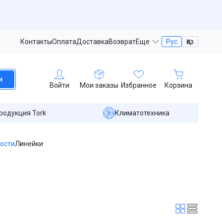
Контакты
Оплата
Доставка
Возврат
Еще
Рус
Қаз
и
Войти
Мои заказы
Избранное
Корзина
родукция Tork
Климатотехника
ости
Линейки