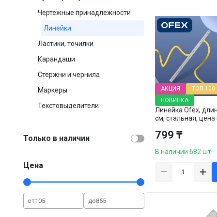
Чертежные принадлежности
Линейки
Ластики, точилки
Карандаши
Стержни и чернила
АКЦИЯ
ТОП 100
Маркеры
НОВИНКА
Текстовыделители
Линейка Ofex, дли
см, стальная, цена
штуку
799 ₸
Только в наличии
В наличии 682 шт.
Цена
от
до