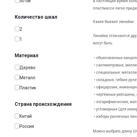
50 см
В настоящее время боль
пластмассе легко придат
Количество шкал
Какие бывают линейки
2
Линейки отличаются дру
1
могут быть:
Материал
• обыкновенные канцел
• сантиметровые, милл
Дерево
• специальные: металли
Металл
• складные, гибкие руле
• офицерские, инженерн
Пластик
• чертёжные рейсшины, 
• логарифмические, мат
Страна происхождения
• угломерные (для измер
Китай
• наборы различных лине
Россия
Можно выбрать длину (от