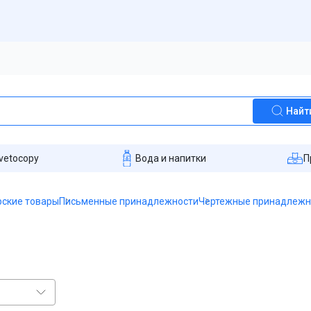
Найт
vetocopy
Вода и напитки
П
ские товары
Письменные принадлежности
Чертежные принадлежн