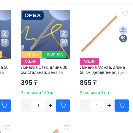
ТОП 100
НОВИНКА
АКЦИЯ
АКЦИЯ
на 50
Линейка Ofex, длина 30
Линейка Можга, длина
 за
см, стальная, цена за
50 см, деревянная, цена
штуку
за штуку
395 ₸
855 ₸
В наличии 189 шт.
В наличии 3 шт.