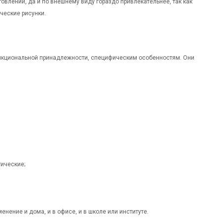
влении, да и по внешнему виду гораздо привлекательнее, так как
ческие рисунки.
функциональной принадлежности, специфическим особенностям. Они
ические;
енение и дома, и в офисе, и в школе или институте.