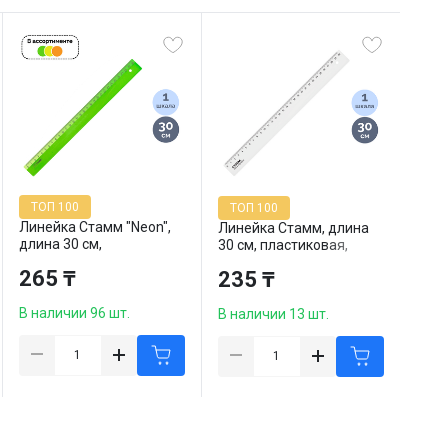
ТОП 100
ТОП 100
Линейка Стамм "Neon",
Линейка Стамм, длина
длина 30 см,
30 см, пластиковая,
пластиковая, ассорти,
прозрачная, цена за
265 ₸
235 ₸
цена за штуку
штуку
В наличии 96 шт.
В наличии 13 шт.