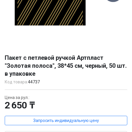
Item
1
Пакет с петлевой ручкой Артпласт
of
"Золотая полоса", 38*45 см, черный, 50 шт.
1
в упаковке
Код товара:
44737
Цена за рул.:
2 650 ₸
Запросить индивидуальную цену