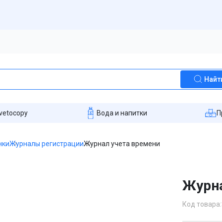
Найт
vetocopy
Вода и напитки
П
нки
Журналы регистрации
Журнал учета времени
Журна
Код товара: