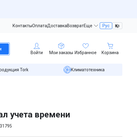
Контакты
Оплата
Доставка
Возврат
Еще
Рус
Қаз
и
Войти
Мои заказы
Избранное
Корзина
родукция Tork
Климатотехника
л учета времени
31795