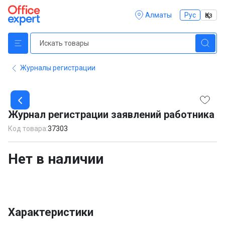
Алматы
Рус
Қаз
Журналы регистрации
Item
1
Журнал регистрации заявлений работника
of
1
Код товара:
37303
Нет в наличии
Характеристики