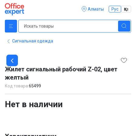
Алматы
Рус
Қаз
Сигнальная одежда
Item
1
Жилет сигнальный рабочий Z-02, цвет
of
желтый
1
Код товара:
65499
Нет в наличии