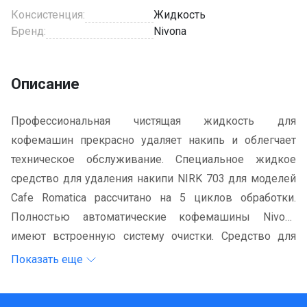
Консистенция:
Жидкость
Бренд:
Nivona
Описание
Профессиональная чистящая жидкость для
кофемашин прекрасно удаляет накипь и облегчает
техническое обслуживание. Специальное жидкое
средство для удаления накипи NIRK 703 для моделей
Cafe Romatica рассчитано на 5 циклов обработки.
Полностью автоматические кофемашины Nivona
имеют встроенную систему очистки. Средство для
удаления накипи Nivona разработано специально для
Показать еще
Вашей кофемашины, оно хорошо удаляет накипь, не
повреждая машину. Средство смывается полностью,