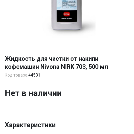
Item
1
Жидкость для чистки от накипи
of
кофемашин Nivona NIRK 703, 500 мл
1
Код товара:
44531
Нет в наличии
Характеристики