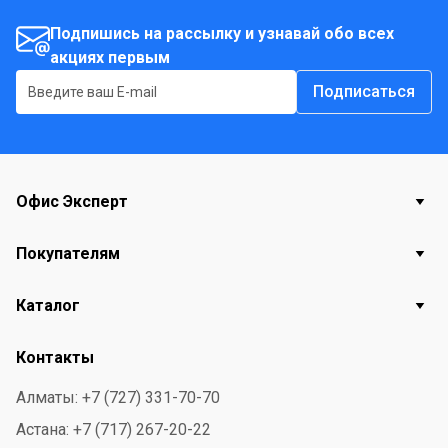
руки, растереть до образования пены и смыть водой.
Состав: - вода. - комплекс ПАВ. - краситель. - отдушка.
Подпишись на рассылку и узнавай обо всех
- касторовое масло. - консервант. - загуститель. -
акциях первым
глицерин.
Подписаться
Офис Эксперт
Покупателям
Каталог
Контакты
Алматы: +7 (727) 331-70-70
Астана: +7 (717) 267-20-22