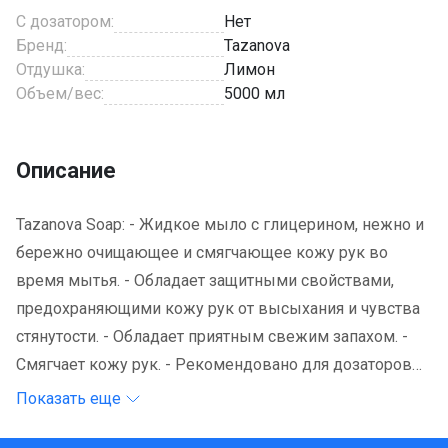
С дозатором:
Нет
Бренд:
Tazanova
Отдушка:
Лимон
Объем/вес:
5000 мл
Описание
Tazanova Soap: - Жидкое мыло с глицерином, нежно и
бережно очищающее и смягчающее кожу рук во
время мытья. - Обладает защитными свойствами,
предохраняющими кожу рук от высыхания и чувства
стянутости. - Обладает приятным свежим запахом. -
Смягчает кожу рук. - Рекомендовано для дозаторов
жидкого мыла. Рекомендации к применению: -
Показать еще
Небольшое количество мыла нанести на влажные