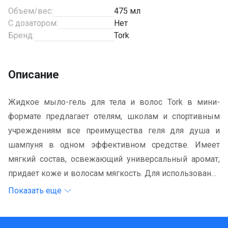
Объем/вес:
475 мл
С дозатором:
Нет
Бренд:
Tork
Описание
Жидкое мыло-гель для тела и волос Tork в мини-
формате предлагает отелям, школам и спортивным
учреждениям все преимущества геля для душа и
шампуня в одном эффективном средстве. Имеет
мягкий состав, освежающий универсальный аромат,
придает коже и волосам мягкость. Для использования
в мини-диспенсерах для жидкого мыла Tork.
Показать еще
Доказано, что диспенсеры Tork просты в
обслуживании и обеспечивают высокий уровень