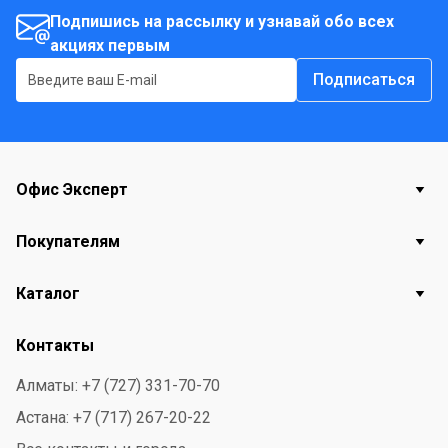
гигиены для всех пользователей.
Подпишись на рассылку и узнавай обо всех
акциях первым
Подходит к диспенсеру:
Подписаться
Мини диспенсер для жидкого мыла Tork Elevation,
картридж 475 мл, белый.
Мини диспенсер для жидкого мыла Tork Elevation,
картридж 475 мл, черный.
Офис Эксперт
Покупателям
Каталог
Контакты
Алматы: +7 (727) 331-70-70
Астана: +7 (717) 267-20-22