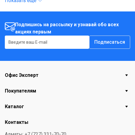
Показать еще
рук и тела комфортным. Высокая пенообразующая
способность и эффективное действие позволяют
использовать мыло как в бытовых условиях, так и на
Подпишись на рассылку и узнавай обо всех
акциях первым
предприятиях. Формат бутылки ПЭТ объёмом 5
литров обеспечивает удобство хранения и позволяет
Подписаться
долго поддерживать чистоту, оставаясь экономичным
решением для регулярного использования.
Офис Эксперт
Покупателям
Каталог
Контакты
Алматы: +7 (727) 331-70-70