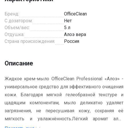
Бренд:
OfficeClean
С дозатором:
Нет
Объем/вес:
5 л
Отдушка:
Алоэ вера
Страна происхождения:
Россия
Описание
Жидкое крем-мыло OfficeClean Professional «Алоэ» -
универсальное средство для эффективного очищения
кожи. Благодаря мягкой гелеобразной текстуре и
щадящим компонентам, мыло деликатно удаляет
загрязнения, не пересушивая кожу, сохраняя её
мягкость и увлажнённость.Лёгкий аромат алоэ
придаёт ощущение свежести, делая процесс очищения