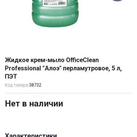
Item
1
Жидкое крем-мыло OfficeClean
of
Professional "Алоэ" перламутровое, 5 л,
1
ПЭТ
Код товара:
38732
Нет в наличии
Характеристики