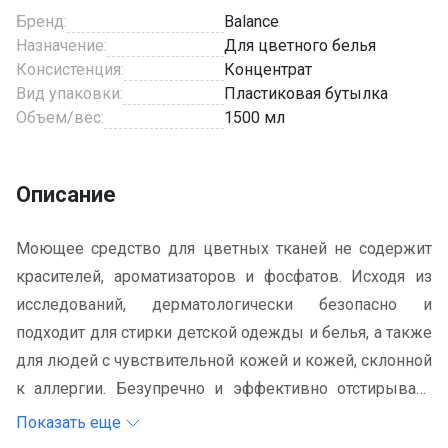
Бренд:
Balance
Назначение:
Для цветного белья
Консистенция:
Концентрат
Вид упаковки:
Пластиковая бутылка
Объем/вес:
1500 мл
Описание
Моющее средство для цветных тканей не содержит
красителей, ароматизаторов и фосфатов. Исходя из
исследований, дерматологически безопасно и
подходит для стирки детской одежды и белья, а также
для людей с чувствительной кожей и кожей, склонной
к аллергии. Безупречно и эффективно отстирывает
все виды тканей даже при низкой температуре воды.
Показать еще
Не повреждает саму ткань и помогает сохранить