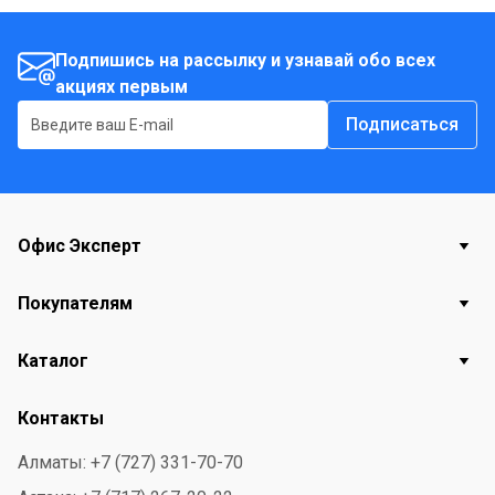
первоначальный насыщенный цвет. Средство
предназначено для стирки цветных тканей всех
Подпишись на рассылку и узнавай обо всех
акциях первым
видов: хлопка, льна, шелка, шерсти, вискозы, нейлона
и т. д. Подходит как для ручной стирки, так и для
Подписаться
стирки в стиральной машине.
Офис Эксперт
Покупателям
Каталог
Контакты
Алматы: +7 (727) 331-70-70