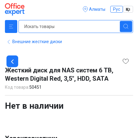
Алматы
Рус
Қаз
Внешние жесткие диски
Item
1
Жесткий диск для NAS систем 6 TB,
of
Western Digital Red, 3,5", HDD, SATA
1
Код товара:
50451
Нет в наличии