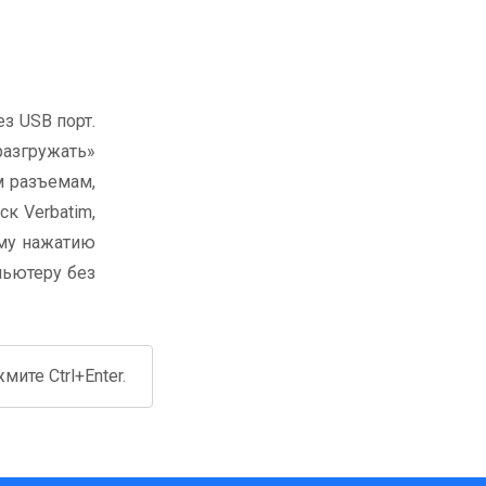
з USB порт.
разгружать»
м разъемам,
к Verbatim,
ому нажатию
пьютеру без
ите Ctrl+Enter.