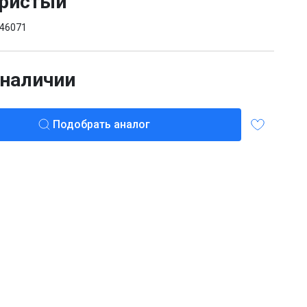
бристый
46071
 наличии
Подобрать аналог