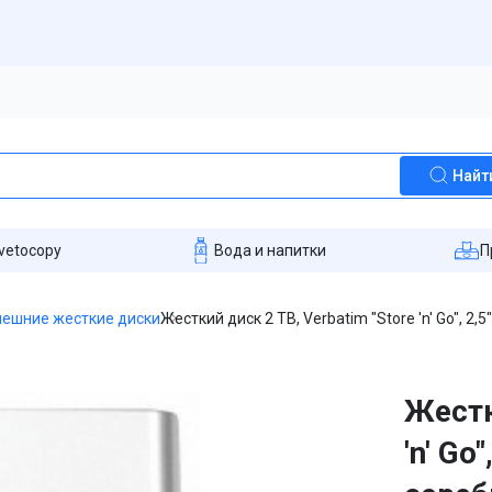
Найт
vetocopy
Вода и напитки
П
нешние жесткие диски
Жесткий диск 2 TB, Verbatim "Store 'n' Go", 2,
Жестк
'n' Go