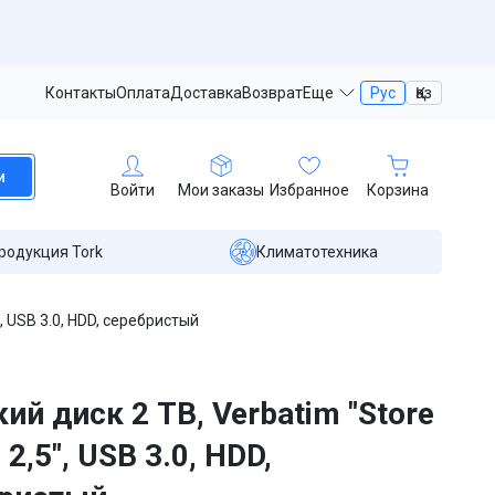
Контакты
Оплата
Доставка
Возврат
Еще
Рус
Қаз
и
Войти
Мои заказы
Избранное
Корзина
родукция Tork
Климатотехника
5", USB 3.0, HDD, серебристый
ий диск 2 TB, Verbatim "Store
", 2,5", USB 3.0, HDD,