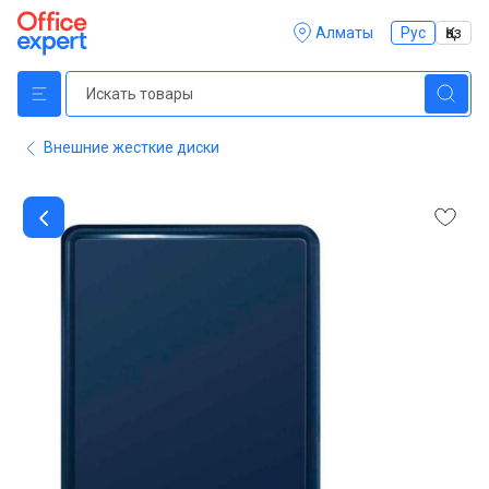
Алматы
Рус
Қаз
Внешние жесткие диски