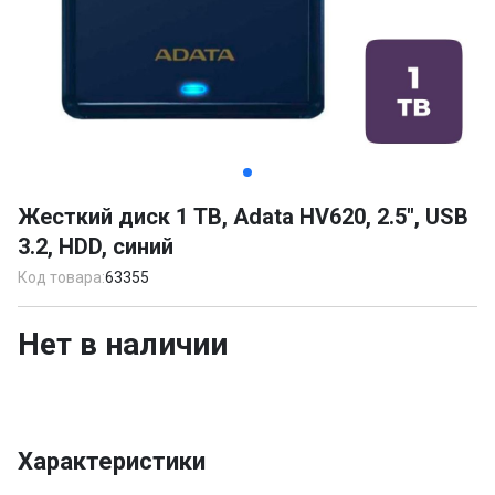
Item
1
Жесткий диск 1 TB, Adata HV620, 2.5", USB
of
3.2, HDD, синий
3
Код товара:
63355
Нет в наличии
Характеристики