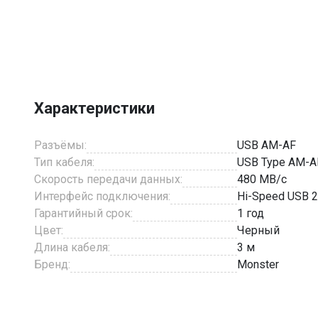
Item
1
of
1
Характеристики
Разъёмы:
USB AM-AF
Тип кабеля:
USB Type AM-A
Скорость передачи данных:
480 MB/с
Интерфейс подключения:
Hi-Speed USB 2
Гарантийный срок:
1 год
Цвет:
Черный
Длина кабеля:
3 м
Бренд:
Monster