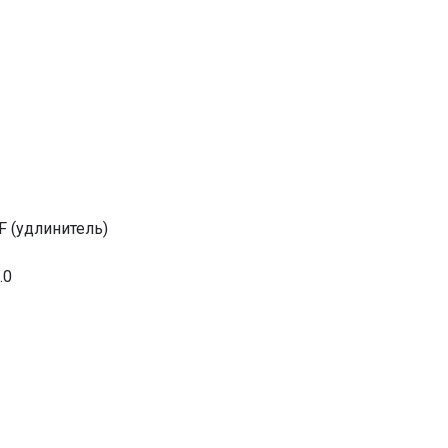
F (удлинитель)
.0