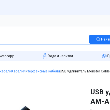
Найт
vetocopy
Вода и напитки
П
 кабели
Кабели
Интерфейсные кабели
USB удлинитель Monster Cable,
USB у
AM-AF