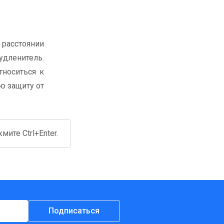
 расстоянии
удленитель.
тноситься к
ю защиту от
ите Ctrl+Enter.
Подписаться