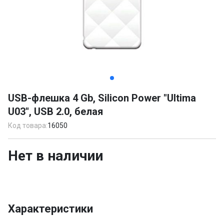
Item
1
USB-флешка 4 Gb, Silicon Power "Ultima
of
U03", USB 2.0, белая
3
Код товара:
16050
Нет в наличии
Характеристики