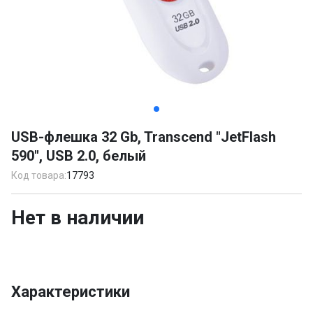
Item
1
USB-флешка 32 Gb, Transcend "JetFlash
of
590", USB 2.0, белый
2
Код товара:
17793
Нет в наличии
Характеристики