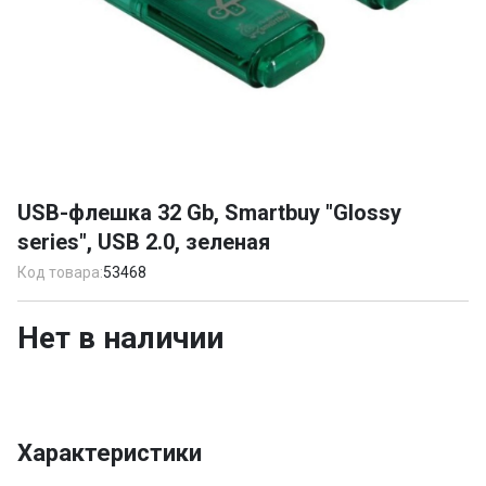
Item
1
USB-флешка 32 Gb, Smartbuy "Glossy
of
series", USB 2.0, зеленая
1
Код товара:
53468
Нет в наличии
Характеристики