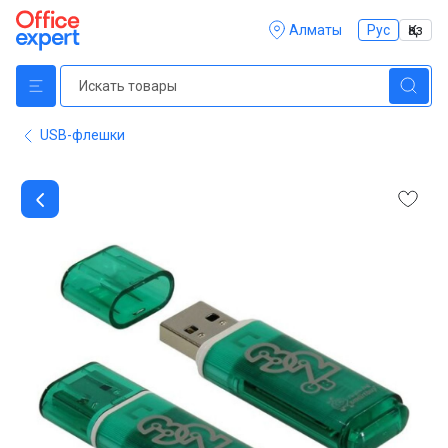
Алматы
Рус
Қаз
USB-флешки