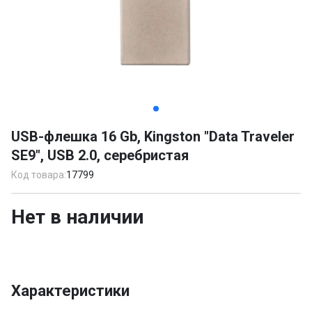
Item
1
USB-флешка 16 Gb, Kingston "Data Traveler
of
SE9", USB 2.0, серебристая
3
Код товара:
17799
Нет в наличии
Характеристики