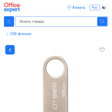
Алматы
Рус
Қаз
USB-флешки