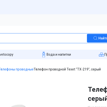
Найт
vetocopy
Вода и напитки
П
Телефоны проводные
Телефон проводной Texet "TX-219", серый
Телеф
серы