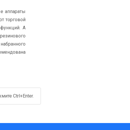
ые аппараты
от торговой
 функций. А
 резинового
набранного
комендована
ите Ctrl+Enter.