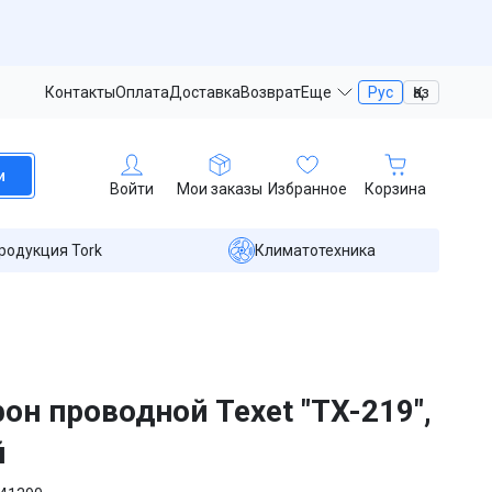
Контакты
Оплата
Доставка
Возврат
Еще
Рус
Қаз
и
Войти
Мои заказы
Избранное
Корзина
родукция Tork
Климатотехника
он проводной Texet "TX-219",
й