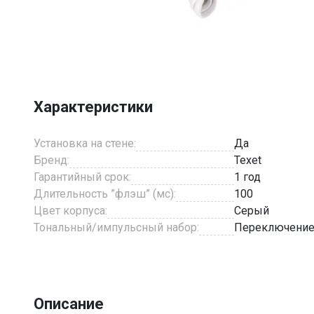
Item
1
of
4
Характеристики
Установка на стене:
Да
Бренд:
Texet
Гарантийный срок:
1 год
Длительность ”флэш” (мс):
100
Цвет корпуса:
Серый
Тональный/импульсный набор:
Переключени
Описание