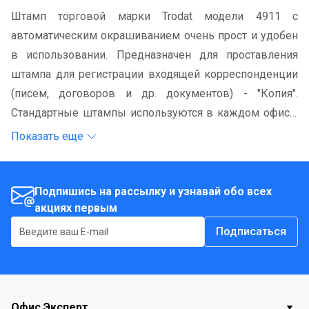
Штамп торговой марки Trodat модели 4911 с
автоматическим окрашиванием очень прост и удобен
в использовании. Предназначен для проставления
штампа для регистрации входящей корреспонденции
(писем, договоров и др. документов) - "Копия".
Стандартные штампы используются в каждом офисе:
в бухгалтерии, у секретаря, работниками склада, в
Показать еще
производственных отделах и цехах, службе охраны и
т.д. Изготовлен в прочном пластиковом корпусе.
Имеет оттиск синего цвета и легкую замену подушки
Подпишись на рассылку и узнавай обо всех
акциях первым
с помощью кнопочного механизма.
Подписаться
Офис Эксперт