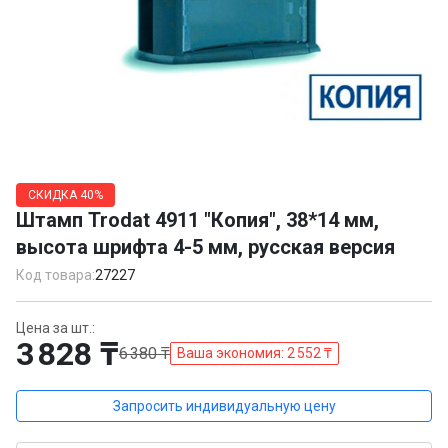
Item
1
СКИДКА
40%
of
Штамп Trodat 4911 "Копия", 38*14 мм,
1
высота шрифта 4-5 мм, русская версия
Код товара:
27227
Цена за шт.:
3 828 ₸
6 380 ₸
Ваша экономия: 2 552 ₸
Запросить индивидуальную цену