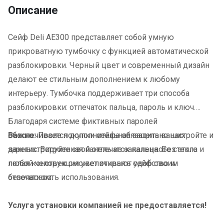
Описание
Сейф Deli AE300 представляет собой умную
прикроватную тумбочку с функцией автоматической
разблокировки. Черный цвет и современный дизайн
делают ее стильным дополнением к любому
интерьеру. Тумбочка поддерживает три способа
разблокировки: отпечаток пальца, пароль и ключ.
Благодаря системе фиктивных паролей
обеспечивается дополнительная защита ваших
Важно:
После покупки сейфа обязательно настройте и
данных. Встроенная панель из закаленного стекла и
зарегистрируйте свой отпечаток пальца. Без этого
полая конструкция увеличивают удобство и
любой человек сможет открыть сейф своим
безопасность использования.
отпечатком.
Услуга установки компанией не предоставляется!