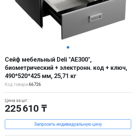
Item
1
Сейф мебельный Deli "AE300",
of
биометрический + электронн. код + ключ,
4
490*520*425 мм, 25,71 кг
Код товара:
66726
Цена за шт.:
225 610 ₸
Запросить индивидуальную цену