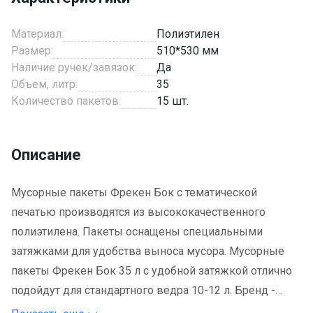
Материал:
Полиэтилен
Размер:
510*530 мм
Наличие ручек/завязок:
Да
Объем, литр:
35
Количество пакетов:
15 шт.
Описание
Мусорные пакеты Фрекен Бок с тематической
печатью производятся из высококачественного
полиэтилена. Пакеты оснащены специальными
затяжками для удобства выноса мусора. Мусорные
пакеты Фрекен Бок 35 л с удобной затяжкой отлично
подойдут для стандартного ведра 10-12 л. Бренд -
Фрекен Бок. Тип - пакеты для мусора с затяжкой.