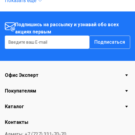
Показать еще
Материал - полиэтилен высокого давления, высокой
плотности HDPE. Объем - 35 л. Размер - 510*530 мм.
Цвет - с рисунком "Цветы". Количество в упаковке -
Подпишись на рассылку и узнавай обо всех
акциях первым
15 шт.
Подписаться
Офис Эксперт
Покупателям
Каталог
Контакты
Алматы: +7 (727) 331-70-70