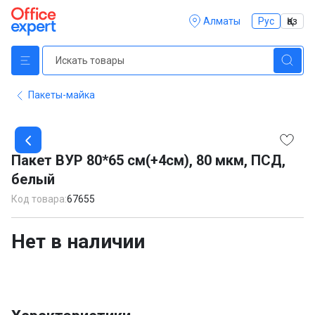
Алматы
Рус
Қаз
Пакеты-майка
Item
1
Пакет ВУР 80*65 см(+4см), 80 мкм, ПСД,
of
белый
1
Код товара:
67655
Нет в наличии