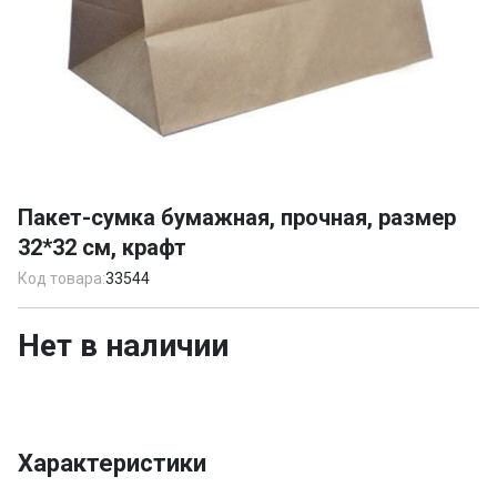
Item
1
Пакет-сумка бумажная, прочная, размер
of
32*32 см, крафт
1
Код товара:
33544
Нет в наличии
Характеристики