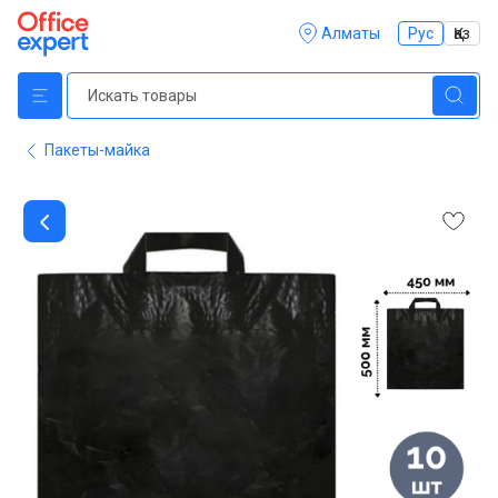
Алматы
Рус
Қаз
Пакеты-майка