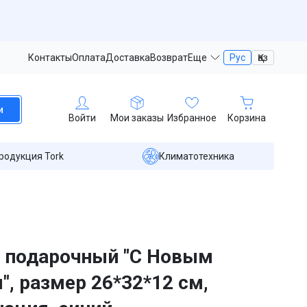
Контакты
Оплата
Доставка
Возврат
Еще
Рус
Қаз
и
Войти
Мои заказы
Избранное
Корзина
родукция Tork
Климатотехника
 подарочный "С Новым
", размер 26*32*12 см,