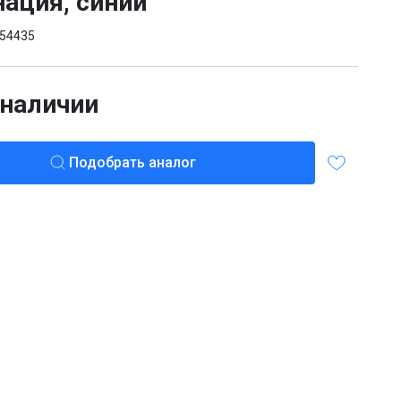
ация, синий
54435
 наличии
Подобрать аналог