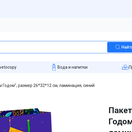
Найт
vetocopy
Вода и напитки
П
 Годом", размер 26*32*12 см, ламинация, синий
Пакет
Годом