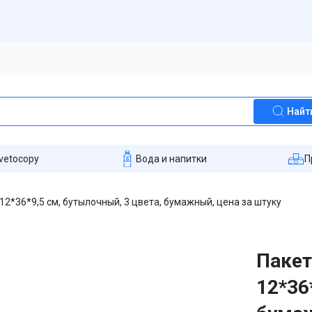
Найт
vetocopy
Вода и напитки
П
12*36*9,5 см, бутылочный, 3 цвета, бумажный, цена за штуку
Пакет
12*36