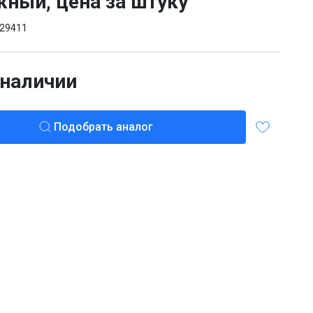
ный, цена за штуку
29411
 наличии
Подобрать аналог