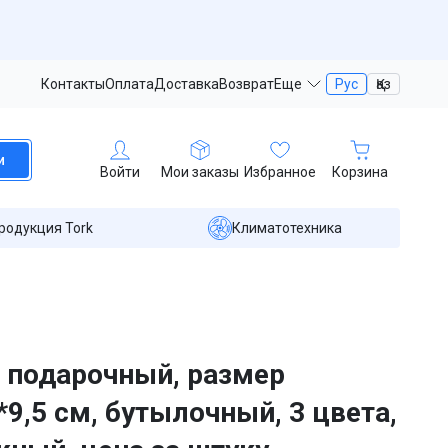
Контакты
Оплата
Доставка
Возврат
Еще
Рус
Қаз
и
Войти
Мои заказы
Избранное
Корзина
родукция Tork
Климатотехника
 подарочный, размер
*9,5 см, бутылочный, 3 цвета,