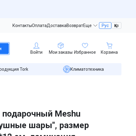
Контакты
Оплата
Доставка
Возврат
Еще
Рус
Қаз
и
Войти
Мои заказы
Избранное
Корзина
родукция Tork
Климатотехника
 подарочный Meshu
ушные шары", размер