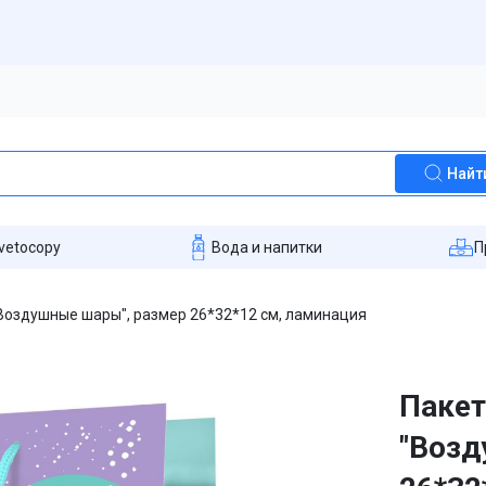
Найт
vetocopy
Вода и напитки
П
Воздушные шары", размер 26*32*12 см, ламинация
Пакет
"Возд