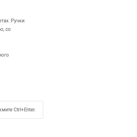
тах. Ручки
ю, со
ного
ите Ctrl+Enter.