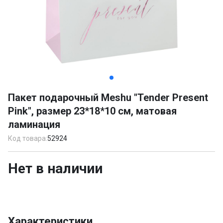
Item
1
Пакет подарочный Meshu "Tender Present
of
Pink", размер 23*18*10 см, матовая
2
ламинация
Код товара:
52924
Нет в наличии
Характеристики