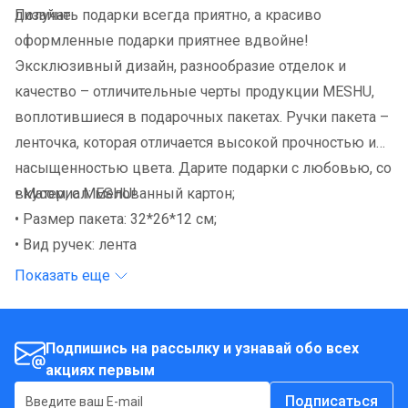
дизайне.
Получать подарки всегда приятно, а красиво
оформленные подарки приятнее вдвойне!
Эксклюзивный дизайн, разнообразие отделок и
качество – отличительные черты продукции MESHU,
воплотившиеся в подарочных пакетах. Ручки пакета –
ленточка, которая отличается высокой прочностью и
насыщенностью цвета. Дарите подарки с любовью, со
вкусом, с MESHU!
• Материал: мелованный картон;
• Размер пакета: 32*26*12 см;
• Вид ручек: лента
Показать еще
Подпишись на рассылку и узнавай обо всех
акциях первым
Подписаться