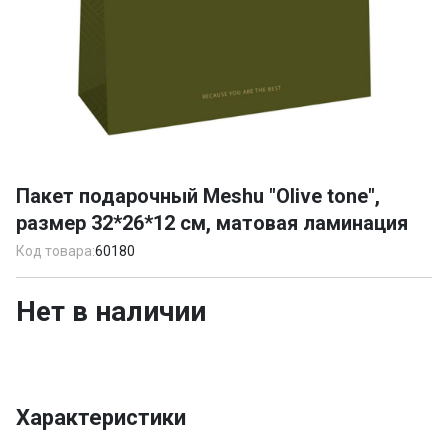
Item
1
Пакет подарочный Meshu "Olive tone",
of
размер 32*26*12 см, матовая ламинация
1
Код товара:
60180
Нет в наличии
Характеристики