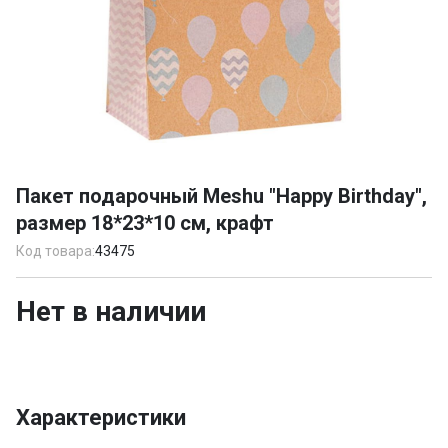
Item
1
Пакет подарочный Meshu "Happy Birthday",
of
размер 18*23*10 см, крафт
1
Код товара:
43475
Нет в наличии
Характеристики