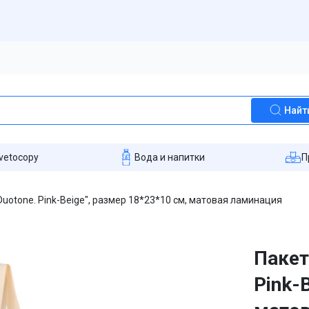
Найт
vetocopy
Вода и напитки
П
uotone. Pink-Beige", размер 18*23*10 см, матовая ламинация
Пакет
Pink-