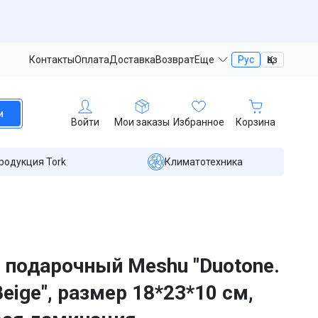
Контакты
Оплата
Доставка
Возврат
Еще
Рус
Қаз
и
Войти
Мои заказы
Избранное
Корзина
родукция Tork
Климатотехника
 подарочный Meshu "Duotone.
Beige", размер 18*23*10 см,