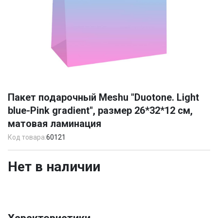
Item
1
Пакет подарочный Meshu "Duotone. Light
of
blue-Pink gradient", размер 26*32*12 см,
1
матовая ламинация
Код товара:
60121
Нет в наличии