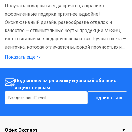
Получать подарки всегда приятно, а красиво
оформленные подарки приятнее вдвойне!
Эксклюзивный дизайн, разнообразие отделок и
качество – отличительные черты продукции MESHU,
воплотившиеся в подарочных пакетах. Ручки пакета –
ленточка, которая отличается высокой прочностью и
насыщенностью цвета. Дарите подарки с любовью, со
Показать еще
вкусом, с MESHU!
Подпишись на рассылку и узнавай обо всех
акциях первым
Подписаться
Офис Эксперт