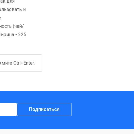
как для
ользовать и
е
ость (чай/
Ширина - 225
ите Ctrl+Enter.
Подписаться