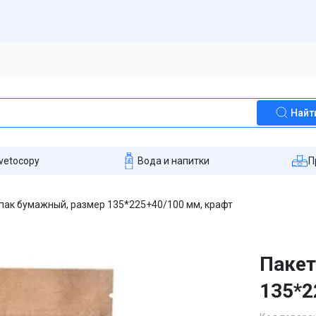
Найт
vetocopy
Вода и напитки
П
пак бумажный, размер 135*225+40/100 мм, крафт
Пакет
135*2