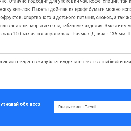
но; Отлично подходит для упаковки чая, кофе, специй, так 
тежку зип-лок. Пакеты дой-пак из крафт бумаги можно исп
фруктов, спортивного и детского питания, снеков, а так ж
аполнитель, морские соли, табачные изделия. Вместительн
е окно 100 мм из полипропилена. Размер: Длина - 135 мм. 
.
сании товара, пожалуйста, выделите текст с ошибкой и нажм
 узнавай обо всех