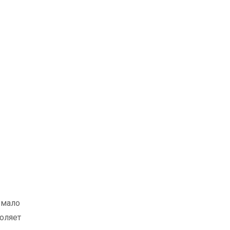
 мало
воляет