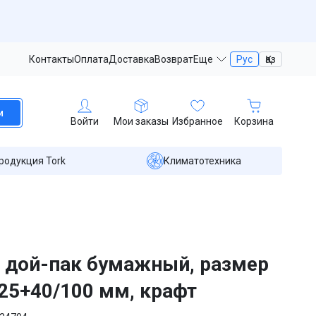
Контакты
Оплата
Доставка
Возврат
Еще
Рус
Қаз
и
Войти
Мои заказы
Избранное
Корзина
родукция Tork
Климатотехника
 дой-пак бумажный, размер
25+40/100 мм, крафт