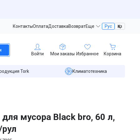
Контакты
Оплата
Доставка
Возврат
Еще
Рус
Қаз
и
Войти
Мои заказы
Избранное
Корзина
родукция Tork
Климатотехника
 для мусора Black bro, 60 л,
/рул