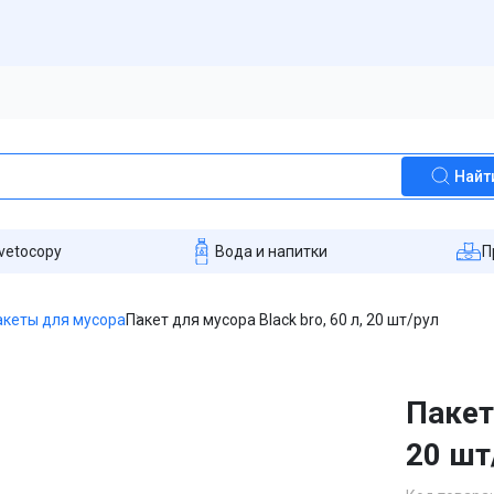
Найт
vetocopy
Вода и напитки
П
акеты для мусора
Пакет для мусора Black bro, 60 л, 20 шт/рул
Пакет
20 шт