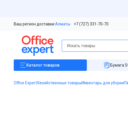
Ваш регион доставки:
Алматы
+7 (727) 331-70-70
Каталог
товаров
Бумага S
Office Expert
Хозяйственные товары
Инвентарь для уборки
П
Item
1
of
1