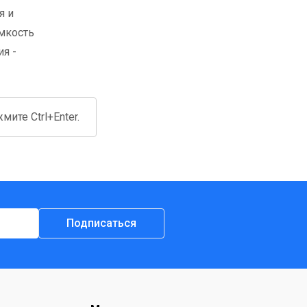
я и
емкость
ия -
ите Ctrl+Enter.
Подписаться