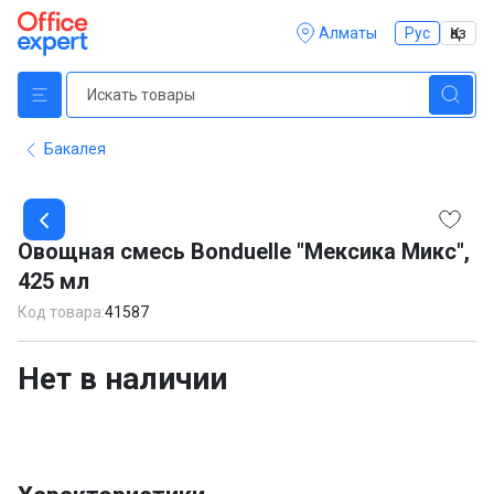
Алматы
Рус
Қаз
Бакалея
Item
1
Овощная смесь Bonduelle "Мексика Микс",
of
425 мл
1
Код товара:
41587
Нет в наличии