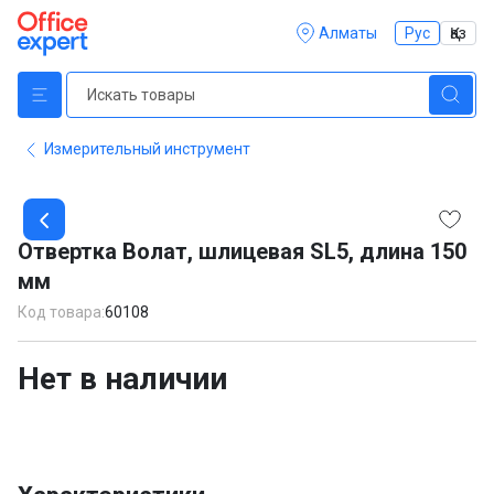
Алматы
Рус
Қаз
Измерительный инструмент
Item
1
Отвертка Волат, шлицевая SL5, длина 150
of
мм
1
Код товара:
60108
Нет в наличии