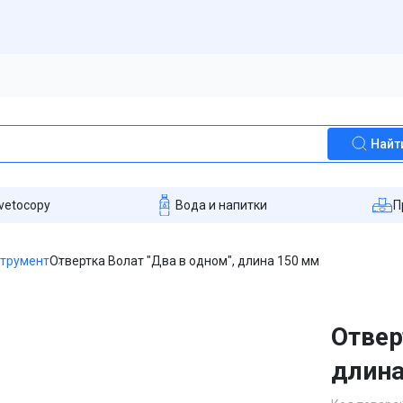
Найт
vetocopy
Вода и напитки
П
струмент
Отвертка Волат "Два в одном", длина 150 мм
Отвер
длина