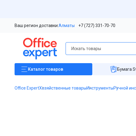
Ваш регион доставки:
Алматы
+7 (727) 331-70-70
Каталог
товаров
Бумага S
Office Expert
Хозяйственные товары
Инструменты
Ручной ин
Item
1
of
1