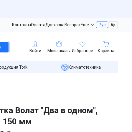
Контакты
Оплата
Доставка
Возврат
Еще
Рус
Қаз
и
Войти
Мои заказы
Избранное
Корзина
родукция Tork
Климатотехника
тка Волат "Два в одном",
 150 мм