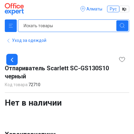
Алматы
Рус
Қаз
Уход за одеждой
Item
1
Отпариватель Scarlett SC-GS130S10
of
черный
1
Код товара:
72710
Нет в наличии