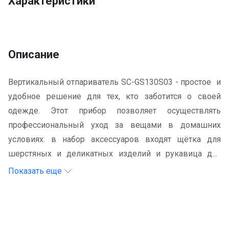
Характеристики
Описание
Вертикальный отпариватель SC-GS130S03 - простое и
удобное решение для тех, кто заботится о своей
одежде. Этот прибор позволяет осуществлять
профессиональный уход за вещами в домашних
условиях: в набор аксессуаров входят щётка для
шерстяных и деликатных изделий и рукавица для
защиты руки, Благодаря ступенчатой регулировке
Показать еще
силы пара выбрать подходящий режим максимально
легко. С помощью SC-GS130S03 возможно
разглаживание оборок и рюш, устранение неприятных
запахов, дезинфекция одежды, а также работа со