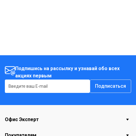
сложными тканями: бархат, вельвет, шелк, кружева.
Двухколесная система обеспечивает максимальное
удобство при перемещении.
Подпишись на рассылку и узнавай обо всех
акциях первым
Подписаться
Офис Эксперт
Покупателям